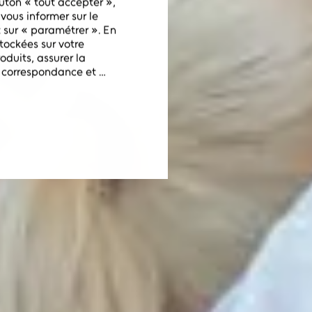
ton « tout accepter », 
TIVES
vous informer sur le 
 sur « paramétrer ». En 
ockées sur votre 
duits, assurer la 
 correspondance et 
ser des caractéristiques 
isation précises, 
modifier vos choix à tout 
 aussi consulter notre 