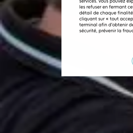
services. Vous pouvez exp
D’ÉM
les refuser en fermant cet
détail de chaque finalité
cliquant sur « tout acce
terminal afin d’obtenir d
sécurité, prévenir la fr
combiner des sources de d
d’identification d’appar
analyser activement les c
moment en cliquant sur «
politique de confidential