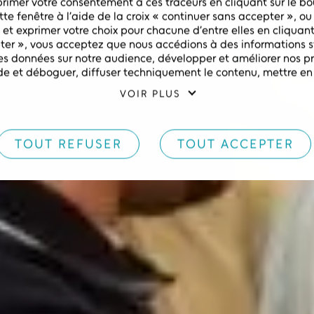
rimer votre consentement à ces traceurs en cliquant sur le bou
OTIONS COLLEC
te fenêtre à l’aide de la croix « continuer sans accepter », ou 
 et exprimer votre choix pour chacune d’entre elles en cliquant
pter », vous acceptez que nous accédions à des informations st
es données sur notre audience, développer et améliorer nos pro
DONNEZ VIE À VOTRE ÉVÉNEMENT
aude et déboguer, diffuser techniquement le contenu, mettre en
onnées hors ligne, relier différents terminaux, recevoir et utili
VOIR PLUS
eil envoyées automatiquement, utiliser des données de géolocal
aractéristiques du terminal pour l’identification. Vous pouvez 
 Gérer mes cookies » en bas des pages de ce site. Vous pouvez
ité pour plus d’informations.
TOUT REFUSER
TOUT ACCEPTER