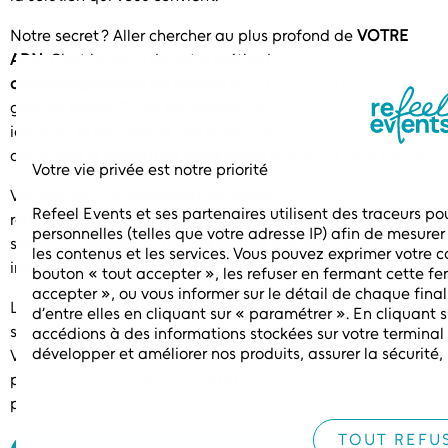
Notre secret ? Aller chercher au plus profond de
VOTRE
ADN
. C’est le cœur de notre méthode : un
accompagnement sur mesure
allié à un pilotage et une
gestion expert. En se connectant directement à votre
identité, et en libérant vos rêves, chaque événement
deviendra le
moteur de votre vision globale à long terme
.
Vos prochains événements ne seront plus simplement une
Refeel Events et ses partenaires utilisent des traceurs po
réunion ou un rassemblement : ils construiront un socle
personnelles (telles que votre adresse IP) afin de mesurer
solide qui permettra à
votre culture d’entreprise
d’être
les contenus et les services. Vous pouvez exprimer votre c
incarnée et vivante.
bouton « tout accepter », les refuser en fermant cette fenê
accepter », ou vous informer sur le détail de chaque final
Le résultat sera direct et puissant : votre capital humain
d’entre elles en cliquant sur « paramétrer ». En cliquant 
sera
motivé
,
aligné
et
engagé
dans un collectif ambitieux.
accédions à des informations stockées sur votre terminal 
développer et améliorer nos produits, assurer la sécurité, 
Vos valeurs et votre mission iront au delà des mots : elles
techniquement le contenu, mettre en correspondance et c
porteront des
actions concrètes
incarnées et défendues
relier différents terminaux, recevoir et utiliser des caract
par tous.
automatiquement, utiliser des données de géolocalisation
caractéristiques du terminal pour l’identification. Vous 
TOUT REFU